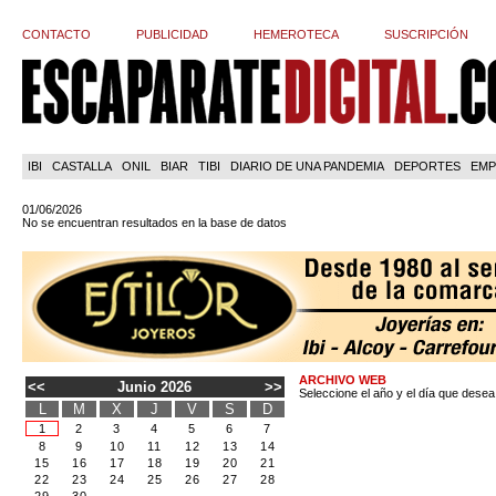
CONTACTO
PUBLICIDAD
HEMEROTECA
SUSCRIPCIÓN
IBI
CASTALLA
ONIL
BIAR
TIBI
DIARIO DE UNA PANDEMIA
DEPORTES
EMP
01/06/2026
No se encuentran resultados en la base de datos
ARCHIVO WEB
<<
Junio 2026
>>
Seleccione el año y el día que desea
L
M
X
J
V
S
D
1
2
3
4
5
6
7
8
9
10
11
12
13
14
15
16
17
18
19
20
21
22
23
24
25
26
27
28