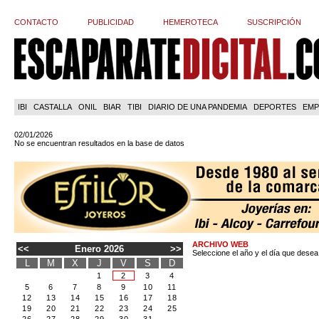
CONTACTO
PUBLICIDAD
HEMEROTECA
SUSCRIPCIÓN
IBI
CASTALLA
ONIL
BIAR
TIBI
DIARIO DE UNA PANDEMIA
DEPORTES
EMP
02/01/2026
No se encuentran resultados en la base de datos
ARCHIVO WEB
<<
Enero 2026
>>
Seleccione el año y el día que desea
L
M
X
J
V
S
D
1
2
3
4
5
6
7
8
9
10
11
12
13
14
15
16
17
18
19
20
21
22
23
24
25