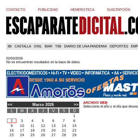
CONTACTO
PUBLICIDAD
HEMEROTECA
SUSCRIPCIÓN
IBI
CASTALLA
ONIL
BIAR
TIBI
DIARIO DE UNA PANDEMIA
DEPORTES
EMP
02/03/2026
No se encuentran resultados en la base de datos
ARCHIVO WEB
<<
Marzo 2026
>>
Seleccione el año y el día que desea
L
M
X
J
V
S
D
1
2
3
4
5
6
7
8
9
10
11
12
13
14
15
16
17
18
19
20
21
22
23
24
25
26
27
28
29