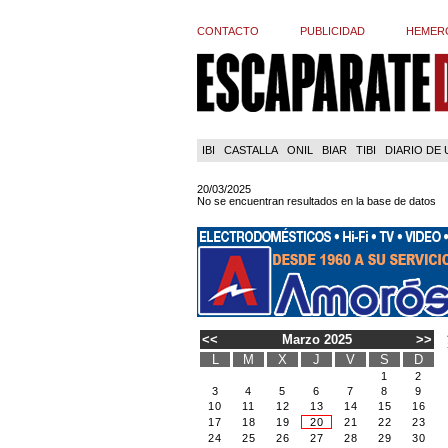
CONTACTO
PUBLICIDAD
HEMER
IBI
CASTALLA
ONIL
BIAR
TIBI
DIARIO DE
20/03/2025
No se encuentran resultados en la base de datos
<<
Marzo 2025
>>
L
M
X
J
V
S
D
1
2
3
4
5
6
7
8
9
10
11
12
13
14
15
16
17
18
19
20
21
22
23
24
25
26
27
28
29
30