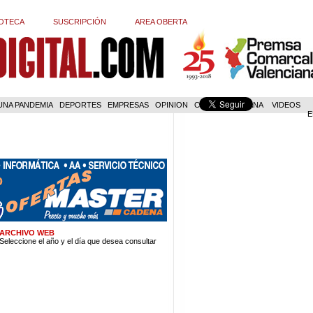
OTECA
SUSCRIPCIÓN
AREA OBERTA
 UNA PANDEMIA
DEPORTES
EMPRESAS
OPINION
COM. VALENCIANA
VIDEOS
E
ARCHIVO WEB
Seleccione el año y el día que desea consultar