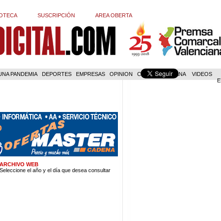
OTECA
SUSCRIPCIÓN
AREA OBERTA
 UNA PANDEMIA
DEPORTES
EMPRESAS
OPINION
COM. VALENCIANA
VIDEOS
E
ARCHIVO WEB
Seleccione el año y el día que desea consultar