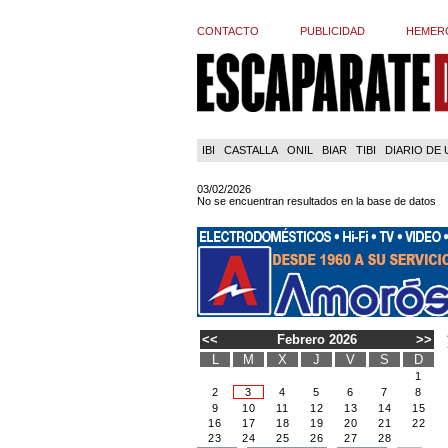
CONTACTO
PUBLICIDAD
HEMER
IBI
CASTALLA
ONIL
BIAR
TIBI
DIARIO DE
03/02/2026
No se encuentran resultados en la base de datos
<<
Febrero 2026
>>
L
M
X
J
V
S
D
1
2
3
4
5
6
7
8
9
10
11
12
13
14
15
16
17
18
19
20
21
22
23
24
25
26
27
28