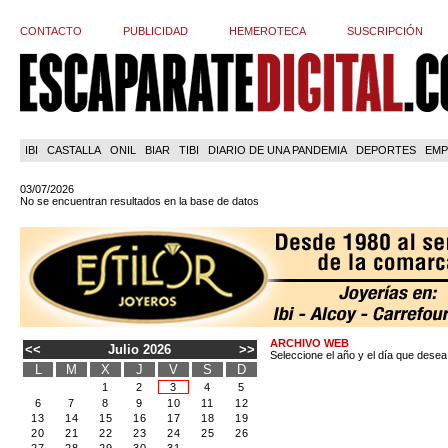
CONTACTO
PUBLICIDAD
HEMEROTECA
SUSCRIPCIÓN
IBI
CASTALLA
ONIL
BIAR
TIBI
DIARIO DE UNA PANDEMIA
DEPORTES
EMP
03/07/2026
No se encuentran resultados en la base de datos
ARCHIVO WEB
<<
Julio 2026
>>
Seleccione el año y el día que desea
L
M
X
J
V
S
D
1
2
3
4
5
6
7
8
9
10
11
12
13
14
15
16
17
18
19
20
21
22
23
24
25
26