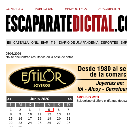
CONTACTO
PUBLICIDAD
HEMEROTECA
SUSCRIPCIÓN
IBI
CASTALLA
ONIL
BIAR
TIBI
DIARIO DE UNA PANDEMIA
DEPORTES
EMP
05/06/2026
No se encuentran resultados en la base de datos
ARCHIVO WEB
<<
Junio 2026
>>
Seleccione el año y el día que desea
L
M
X
J
V
S
D
1
2
3
4
5
6
7
8
9
10
11
12
13
14
15
16
17
18
19
20
21
22
23
24
25
26
27
28