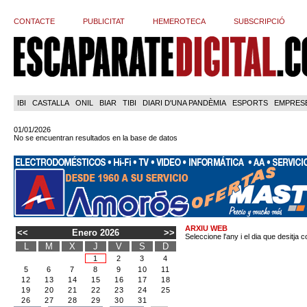
CONTACTE
PUBLICITAT
HEMEROTECA
SUBSCRIPCIÓ
IBI
CASTALLA
ONIL
BIAR
TIBI
DIARI D'UNA PANDÈMIA
ESPORTS
EMPRES
01/01/2026
No se encuentran resultados en la base de datos
ARXIU WEB
<<
Enero 2026
>>
Seleccione l'any i el dia que desitja c
L
M
X
J
V
S
D
1
2
3
4
5
6
7
8
9
10
11
12
13
14
15
16
17
18
19
20
21
22
23
24
25
26
27
28
29
30
31