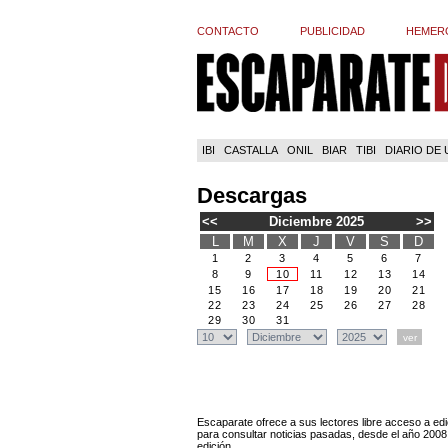
CONTACTO
PUBLICIDAD
HEMER
IBI
CASTALLA
ONIL
BIAR
TIBI
DIARIO DE
Descargas
<<
Diciembre 2025
>>
L
M
X
J
V
S
D
1
2
3
4
5
6
7
8
9
10
11
12
13
14
15
16
17
18
19
20
21
22
23
24
25
26
27
28
29
30
31
Escaparate ofrece a sus lectores libre acceso a edi
para consultar noticias pasadas, desde el año 2008
edición.