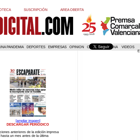
OTECA
SUSCRIPCIÓN
AREA OBERTA
 UNA PANDEMIA
DEPORTES
EMPRESAS
OPINION
COM. VALENCIANA
VIDEOS
E
[ampliar imagen]
DESCARGAR PERIÓDICO
ciones anteriores de la edición impresa
 hasta un mes antes de la última