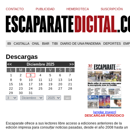
CONTACTO
PUBLICIDAD
HEMEROTECA
SUSCRIPCIÓN
IBI
CASTALLA
ONIL
BIAR
TIBI
DIARIO DE UNA PANDEMIA
DEPORTES
EMP
Descargas
<<
Diciembre 2025
>>
L
M
X
J
V
S
D
1
2
3
4
5
6
7
8
9
10
11
12
13
14
15
16
17
18
19
20
21
22
23
24
25
26
27
28
29
30
31
[ampliar imagen]
DESCARGAR PERIÓDICO
Escaparate ofrece a sus lectores libre acceso a ediciones anteriores de la
edición impresa para consultar noticias pasadas, desde el año 2008 hasta un