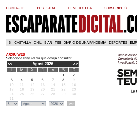
CONTACTE
PUBLICITAT
HEMEROTECA
SUBSCRIPCIÓ
IBI
CASTALLA
ONIL
BIAR
TIBI
DIARIO DE UNA PANDEMIA
DEPORTES
EMP
ARXIU WEB
Seleccione l'any i el dia que desitja consultar
<<
Agost 2026
>>
L
M
X
J
V
S
D
1
2
3
4
5
6
7
8
9
10
11
12
13
14
15
16
17
18
19
20
21
22
23
24
25
26
27
28
29
30
31