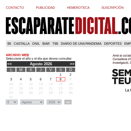
CONTACTO
PUBLICIDAD
HEMEROTECA
SUSCRIPCIÓN
IBI
CASTALLA
ONIL
BIAR
TIBI
DIARIO DE UNA PANDEMIA
DEPORTES
EMP
ARCHIVO WEB
Seleccione el año y el día que desea consultar
<<
Agosto 2026
>>
L
M
X
J
V
S
D
1
2
3
4
5
6
7
8
9
10
11
12
13
14
15
16
17
18
19
20
21
22
23
24
25
26
27
28
29
30
31