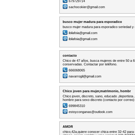
679729714
sachocokier@gmail.com
busco mujer madura para esporadico
busco mujer madura para esporadico seriedad y 
ibilafoia@gmail.com
ibilafoia@gmail.com
contacto
Chico de 47 años, busca mujeres de entre 50 a 6
conservadas. Contactar por teléfono.
666068065
navarrogil@gmail.com
Chico joven para mujer,matrimonio, hombr
Chico joven, discreto, sano, educado ,deportista.
hombre para sexo discreto (contacto por correo)
699845310
estoyconganas@outlook.com
AMOR
chico,42a,quiere conocer chica entre 32-42 para e