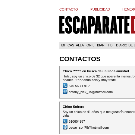
CONTACTO
PUBLICIDAD
HEMER
IBI
CASTALLA
ONIL
BIAR
TIBI
DIARIO DE
CONTACTOS
Chico ???? en busca de un linda amistad
Hola , soy un chico de 32 que aparenta menos, b
edades, ???? ando solo y muy triste
640 56 71 91?
antony_nick_15@hotmail.com
Chico Soltero
Soy un chico de 41 años que me gustaría encontra
vida.
610604987
oscar_sori78@hotmail.com