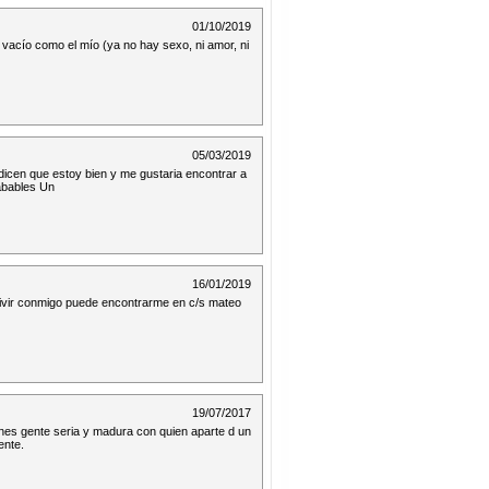
01/10/2019
vacío como el mío (ya no hay sexo, ni amor, ni
05/03/2019
icen que estoy bien y me gustaria encontrar a
abables Un
16/01/2019
vivir conmigo puede encontrarme en c/s mateo
19/07/2017
nes gente seria y madura con quien aparte d un
ente.