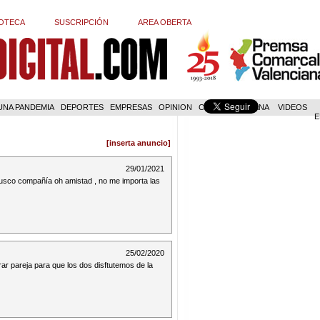
OTECA
SUSCRIPCIÓN
AREA OBERTA
 UNA PANDEMIA
DEPORTES
EMPRESAS
OPINION
COM. VALENCIANA
VIDEOS
E
[inserta anuncio]
29/01/2021
usco compañía oh amistad , no me importa las
25/02/2020
r pareja para que los dos disftutemos de la