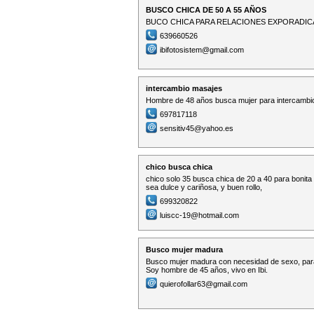
BUSCO CHICA DE 50 A 55 AÑOS
BUCO CHICA PARA RELACIONES EXPORADICA
639660526
ibifotosistem@gmail.com
intercambio masajes
Hombre de 48 años busca mujer para intercambi
697817118
sensitiv45@yahoo.es
chico busca chica
chico solo 35 busca chica de 20 a 40 para bonita r
sea dulce y cariñosa, y buen rollo,
699320822
luiscc-19@hotmail.com
Busco mujer madura
Busco mujer madura con necesidad de sexo, para
Soy hombre de 45 años, vivo en Ibi.
quierofollar63@gmail.com