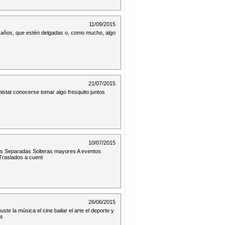
11/09/2015
0 años, que estén delgadas o, como mucho, algo
21/07/2015
istat conocerse tomar algo fresquito juntos
10/07/2015
as Separadas Solteras mayores A eventos
Traslados a cuent
26/06/2015
te la música el cine bailar el arte el deporte y
os