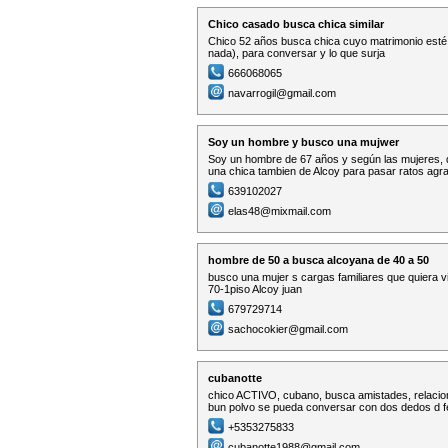
Chico casado busca chica similar
Chico 52 años busca chica cuyo matrimonio esté 
nada), para conversar y lo que surja
666068065
navarrogil@gmail.com
Soy un hombre y busco una mujwer
Soy un hombre de 67 años y según las mujeres, d
una chica tambien de Alcoy para pasar ratos agr
639102027
elas48@mixmail.com
hombre de 50 a busca alcoyana de 40 a 50
busco una mujer s cargas familiares que quiera 
70-1piso Alcoy juan
679729714
sachocokier@gmail.com
cubanotte
chico ACTIVO, cubano, busca amistades, relacio
bun polvo se pueda conversar con dos dedos d f
+5353275833
cubanotte1988@gmail.com