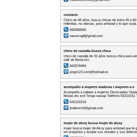
contacto
Chico de 48 años, busca chicas de entre 45 a 6
rellenitas, no obesas, para amistad y lo que surja.
666068065
navarrogil@gmail.com
chico de castalla busca chica
chico de castalla de 32 años busca chica para am
salir de fiesta ect..
663578484
jorge123.com@hotmail.es
acompaño a mujeres maduras i mayores a e
Acompaño a salidas a mujeres Divorciadas Viud
fiestas etc ectt Tengo wasap Teléfono 63210151 
632101516
jmalivern0@gmail.com
mujer de alcoy busca mujer de alcoy
mujer busca mujer de Alcoy para amistad que le gus
sin prejuicios y acepte sus virtudes y sus defect