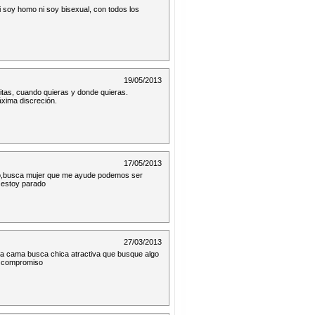
ni soy homo ni soy bisexual, con todos los
19/05/2013
itas, cuando quieras y donde quieras.
xima discreción.
17/05/2013
ero,busca mujer que me ayude podemos ser
 estoy parado
27/03/2013
 la cama busca chica atractiva que busque algo
un compromiso