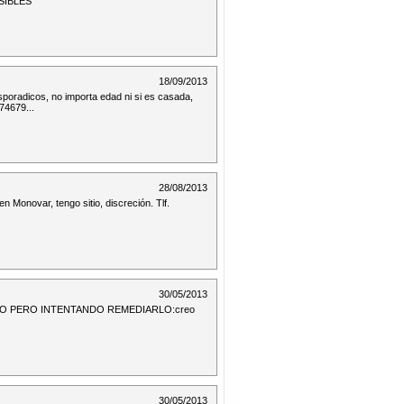
NSIBLES
18/09/2013
oradicos, no importa edad ni si es casada,
274679...
28/08/2013
n Monovar, tengo sitio, discreción. Tlf.
30/05/2013
 DINERO PERO INTENTANDO REMEDIARLO:creo
30/05/2013