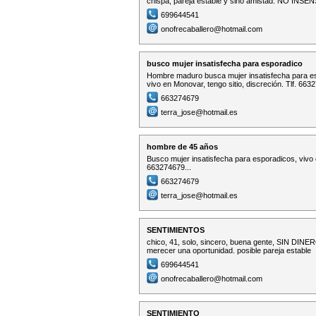
chispa, pareja estable y sino amistad: NO INSE
699644541
onofrecaballero@hotmail.com
busco mujer insatisfecha para esporadico
Hombre maduro busca mujer insatisfecha para esp
vivo en Monovar, tengo sitio, discreción. Tlf. 663
663274679
terra_jose@hotmail.es
hombre de 45 años
Busco mujer insatisfecha para esporadicos, vivo e
663274679...
663274679
terra_jose@hotmail.es
SENTIMIENTOS
chico, 41, solo, sincero, buena gente, SIN
merecer una oportunidad. posible pareja estable
699644541
onofrecaballero@hotmail.com
SENTIMIENTO