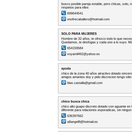
busco posible pareja estable, pero chicas, solo, 
respetos para ellos
699644541
onofrecaballero@hotmail.com
SOLO PARA MUJERES
Hombre de 32 años, te ofrezco todo lo que neces
Quedamos, te desfogas y cada uno a lo suyo. Má
654159584
voyamil492@yahoo.es
ayuda
chico de la zona 40 años atractivo dotado sinc
amigos amantes doy y pido discrecion tengo sitio
blas.castalla@gmail.com
chico busca chica
chico alto guapo discreto dotado con aguante en
diferente para relaciones esporadicas, sin ning
636397662
a8angel8@hotmail.es