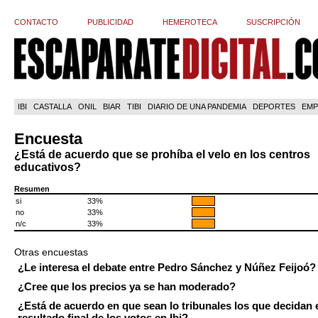
CONTACTO
PUBLICIDAD
HEMEROTECA
SUSCRIPCIÓN
IBI
CASTALLA
ONIL
BIAR
TIBI
DIARIO DE UNA PANDEMIA
DEPORTES
EMP
Encuesta
¿Está de acuerdo que se prohíba el velo en los centros
educativos?
Resumen
si
33%
no
33%
n/c
33%
Otras encuestas
¿Le interesa el debate entre Pedro Sánchez y Núñez Feijoó?
¿Cree que los precios ya se han moderado?
¿Está de acuerdo en que sean lo tribunales los que decidan 
resultado final de los votos en Ibi?