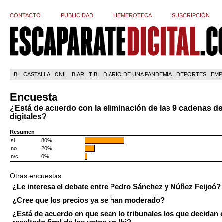
CONTACTO
PUBLICIDAD
HEMEROTECA
SUSCRIPCIÓN
IBI
CASTALLA
ONIL
BIAR
TIBI
DIARIO DE UNA PANDEMIA
DEPORTES
EMP
Encuesta
¿Está de acuerdo con la eliminación de las 9 cadenas de
digitales?
Resumen
si
80%
no
20%
n/c
0%
Otras encuestas
¿Le interesa el debate entre Pedro Sánchez y Núñez Feijoó?
¿Cree que los precios ya se han moderado?
¿Está de acuerdo en que sean lo tribunales los que decidan 
resultado final de los votos en Ibi?