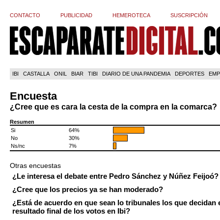
CONTACTO
PUBLICIDAD
HEMEROTECA
SUSCRIPCIÓN
IBI
CASTALLA
ONIL
BIAR
TIBI
DIARIO DE UNA PANDEMIA
DEPORTES
EMP
Encuesta
¿Cree que es cara la cesta de la compra en la comarca?
Resumen
Si
64%
No
30%
Ns/nc
7%
Otras encuestas
¿Le interesa el debate entre Pedro Sánchez y Núñez Feijoó?
¿Cree que los precios ya se han moderado?
¿Está de acuerdo en que sean lo tribunales los que decidan 
resultado final de los votos en Ibi?