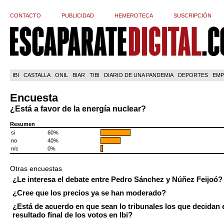
CONTACTO
PUBLICIDAD
HEMEROTECA
SUSCRIPCIÓN
IBI
CASTALLA
ONIL
BIAR
TIBI
DIARIO DE UNA PANDEMIA
DEPORTES
EMP
Encuesta
¿Está a favor de la energía nuclear?
Resumen
si
60%
no
40%
n/c
0%
Otras encuestas
¿Le interesa el debate entre Pedro Sánchez y Núñez Feijoó?
¿Cree que los precios ya se han moderado?
¿Está de acuerdo en que sean lo tribunales los que decidan 
resultado final de los votos en Ibi?