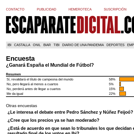
CONTACTO
PUBLICIDAD
HEMEROTECA
SUSCRIPCIÓN
IBI
CASTALLA
ONIL
BIAR
TIBI
DIARIO DE UNA PANDEMIA
DEPORTES
EMP
Encuesta
¿Ganará España el Mundial de Fútbol?
Resumen
Sí, revalidará el título de campeona del mundo
58%
No, pero llegará al menos a cuartos
5%
No, perderá antes de llegar a cuartos
15%
Me da igual
22%
Otras encuestas
¿Le interesa el debate entre Pedro Sánchez y Núñez Feijoó?
¿Cree que los precios ya se han moderado?
¿Está de acuerdo en que sean lo tribunales los que decidan 
resultado final de los votos en Ibi?