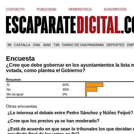
CONTACTO
PUBLICIDAD
HEMEROTECA
SUSCRIPCIÓN
IBI
CASTALLA
ONIL
BIAR
TIBI
DIARIO DE UNA PANDEMIA
DEPORTES
EMP
Encuesta
¿Cree que debe gobernar en los ayuntamientos la lista 
votada, como plantea el Gobierno?
Resumen
Sí
60%
No
40%
Me da igual
0%
Otras encuestas
¿Le interesa el debate entre Pedro Sánchez y Núñez Feijoó?
¿Cree que los precios ya se han moderado?
¿Está de acuerdo en que sean lo tribunales los que decidan 
resultado final de los votos en Ibi?