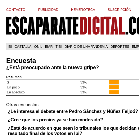
CONTACTO
PUBLICIDAD
HEMEROTECA
SUSCRIPCIÓN
IBI
CASTALLA
ONIL
BIAR
TIBI
DIARIO DE UNA PANDEMIA
DEPORTES
EMP
Encuesta
¿Está preocupado ante la nueva gripe?
Resumen
S
33%
Un poco
33%
En absoluto
33%
Otras encuestas
¿Le interesa el debate entre Pedro Sánchez y Núñez Feijoó?
¿Cree que los precios ya se han moderado?
¿Está de acuerdo en que sean lo tribunales los que decidan 
resultado final de los votos en Ibi?