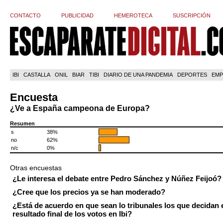
CONTACTO
PUBLICIDAD
HEMEROTECA
SUSCRIPCIÓN
IBI
CASTALLA
ONIL
BIAR
TIBI
DIARIO DE UNA PANDEMIA
DEPORTES
EMP
Encuesta
¿Ve a España campeona de Europa?
Resumen
s
38%
no
62%
n/c
0%
Otras encuestas
¿Le interesa el debate entre Pedro Sánchez y Núñez Feijoó?
¿Cree que los precios ya se han moderado?
¿Está de acuerdo en que sean lo tribunales los que decidan 
resultado final de los votos en Ibi?