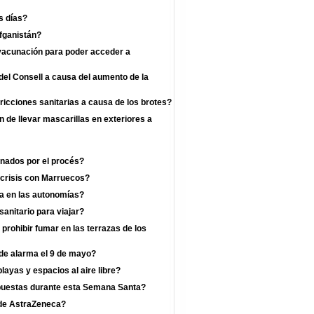
s días?
fganistán?
 vacunación para poder acceder a
el Consell a causa del aumento de la
ricciones sanitarias a causa de los brotes?
n de llevar mascarillas en exteriores a
enados por el procés?
 crisis con Marruecos?
a en las autonomías?
anitario para viajar?
prohibir fumar en las terrazas de los
 de alarma el 9 de mayo?
layas y espacios al aire libre?
mpuestas durante esta Semana Santa?
a de AstraZeneca?