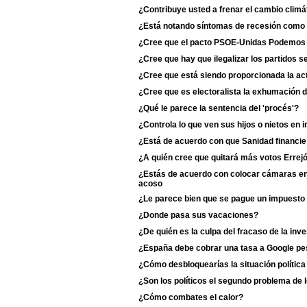
¿Contribuye usted a frenar el cambio climá
¿Está notando síntomas de recesión como 
¿Cree que el pacto PSOE-Unidas Podemos du
¿Cree que hay que ilegalizar los partidos s
¿Cree que está siendo proporcionada la act
¿Cree que es electoralista la exhumación 
¿Qué le parece la sentencia del 'procés'?
¿Controla lo que ven sus hijos o nietos en i
¿Está de acuerdo con que Sanidad financie
¿A quién cree que quitará más votos Erre
¿Estás de acuerdo con colocar cámaras en 
acoso
¿Le parece bien que se pague un impuesto 
¿Donde pasa sus vacaciones?
¿De quién es la culpa del fracaso de la inv
¿España debe cobrar una tasa a Google p
¿Cómo desbloquearías la situación polític
¿Son los políticos el segundo problema de 
¿Cómo combates el calor?