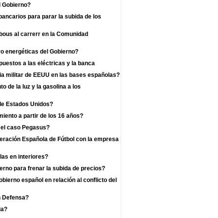
l Gobierno?
bancarios para parar la subida de los
 bous al carrerr en la Comunidad
o energéticas del Gobierno?
uestos a las eléctricas y la banca
a militar de EEUU en las bases españolas?
 de la luz y la gasolina a los
 de Estados Unidos?
iento a partir de los 16 años?
r el caso Pegasus?
deración Española de Fútbol con la empresa
las en interiores?
rno para frenar la subida de precios?
bierno español en relación al conflicto del
n Defensa?
ia?