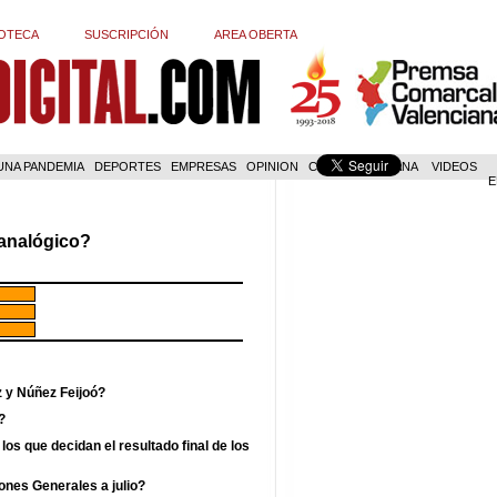
OTECA
SUSCRIPCIÓN
AREA OBERTA
 UNA PANDEMIA
DEPORTES
EMPRESAS
OPINION
COM. VALENCIANA
VIDEOS
E
 analógico?
z y Núñez Feijoó?
?
los que decidan el resultado final de los
ones Generales a julio?