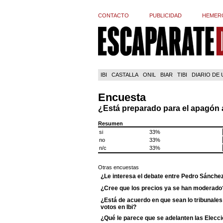
CONTACTO
PUBLICIDAD
HEMER
IBI
CASTALLA
ONIL
BIAR
TIBI
DIARIO DE
Encuesta
¿Está preparado para el apagón
Resumen
si
33%
no
33%
n/c
33%
Otras encuestas
¿Le interesa el debate entre Pedro Sánche
¿Cree que los precios ya se han moderado
¿Está de acuerdo en que sean lo tribunales 
votos en Ibi?
¿Qué le parece que se adelanten las Elecci