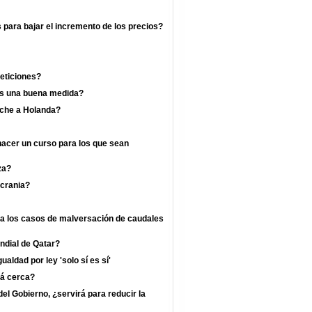
s para bajar el incremento de los precios?
eticiones?
 es una buena medida?
rche a Holanda?
hacer un curso para los que sean
za?
crania?
ra los casos de malversación de caudales
undial de Qatar?
ualdad por ley 'solo sí es sí'
tá cerca?
l Gobierno, ¿servirá para reducir la