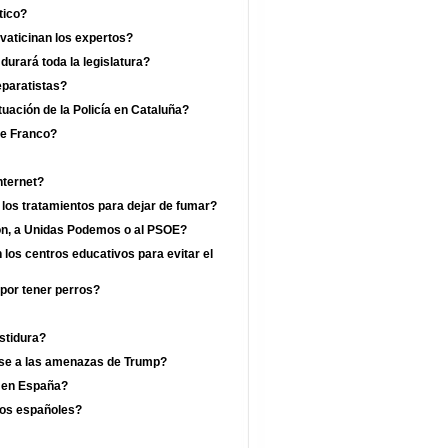
tico?
vaticinan los expertos?
rará toda la legislatura?
eparatistas?
uación de la Policía en Cataluña?
de Franco?
nternet?
 los tratamientos para dejar de fumar?
jón, a Unidas Podemos o al PSOE?
los centros educativos para evitar el
por tener perros?
estidura?
ese a las amenazas de Trump?
a en España?
los españoles?