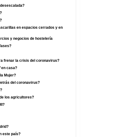
a desescalada?
?
a?
ascarillas en espacios cerrados y en
ercios y negocios de hostelería
 fases?
 frenar la crisis del coronavirus?
’ en casa?
 la Mujer?
etrás del coronavirus?
a?
de los agricultores?
MI?
drid?
n este país?