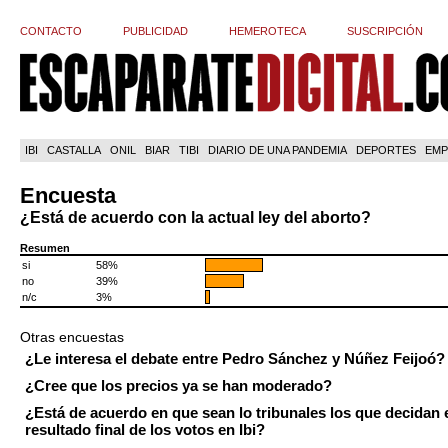
CONTACTO
PUBLICIDAD
HEMEROTECA
SUSCRIPCIÓN
IBI
CASTALLA
ONIL
BIAR
TIBI
DIARIO DE UNA PANDEMIA
DEPORTES
EMP
Encuesta
¿Está de acuerdo con la actual ley del aborto?
Resumen
si
58%
no
39%
n/c
3%
Otras encuestas
¿Le interesa el debate entre Pedro Sánchez y Núñez Feijoó?
¿Cree que los precios ya se han moderado?
¿Está de acuerdo en que sean lo tribunales los que decidan 
resultado final de los votos en Ibi?