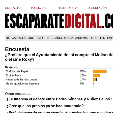
CONTACTO
PUBLICIDAD
HEMEROTECA
SUSCRIPCIÓN
IBI
CASTALLA
ONIL
BIAR
TIBI
DIARIO DE UNA PANDEMIA
DEPORTES
EMP
Encuesta
¿Prefiere que el Ayuntamiento de Ibi compre el Molino d
o el cine Roxy?
Resumen
El Molino de Papel
53%
El cine Roxy
28%
Ninguna de las dos cosas
14%
Me da igual/No me interesa
5%
Otras encuestas
¿Le interesa el debate entre Pedro Sánchez y Núñez Feijoó?
¿Cree que los precios ya se han moderado?
¿Está de acuerdo en que sean lo tribunales los que decidan 