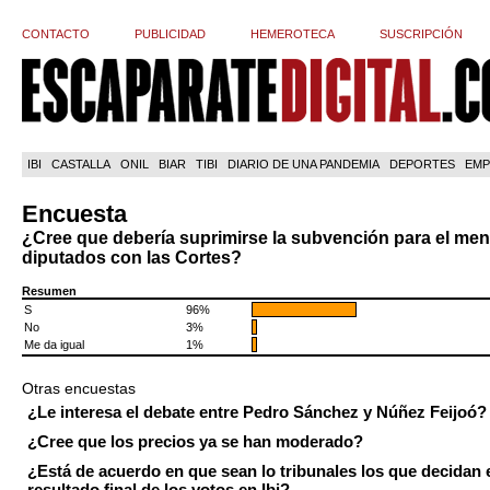
CONTACTO
PUBLICIDAD
HEMEROTECA
SUSCRIPCIÓN
IBI
CASTALLA
ONIL
BIAR
TIBI
DIARIO DE UNA PANDEMIA
DEPORTES
EMP
Encuesta
¿Cree que debería suprimirse la subvención para el men
diputados con las Cortes?
Resumen
S
96%
No
3%
Me da igual
1%
Otras encuestas
¿Le interesa el debate entre Pedro Sánchez y Núñez Feijoó?
¿Cree que los precios ya se han moderado?
¿Está de acuerdo en que sean lo tribunales los que decidan 
resultado final de los votos en Ibi?