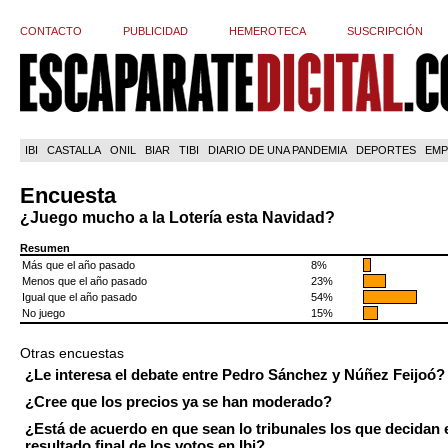
CONTACTO
PUBLICIDAD
HEMEROTECA
SUSCRIPCIÓN
IBI
CASTALLA
ONIL
BIAR
TIBI
DIARIO DE UNA PANDEMIA
DEPORTES
EMP
Encuesta
¿Juego mucho a la Lotería esta Navidad?
Resumen
Más que el año pasado
8%
Menos que el año pasado
23%
Igual que el año pasado
54%
No juego
15%
Otras encuestas
¿Le interesa el debate entre Pedro Sánchez y Núñez Feijoó?
¿Cree que los precios ya se han moderado?
¿Está de acuerdo en que sean lo tribunales los que decidan 
resultado final de los votos en Ibi?