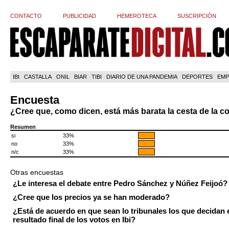
CONTACTO
PUBLICIDAD
HEMEROTECA
SUSCRIPCIÓN
IBI
CASTALLA
ONIL
BIAR
TIBI
DIARIO DE UNA PANDEMIA
DEPORTES
EMP
Encuesta
¿Cree que, como dicen, está más barata la cesta de la 
Resumen
si
33%
no
33%
n/c
33%
Otras encuestas
¿Le interesa el debate entre Pedro Sánchez y Núñez Feijoó?
¿Cree que los precios ya se han moderado?
¿Está de acuerdo en que sean lo tribunales los que decidan 
resultado final de los votos en Ibi?