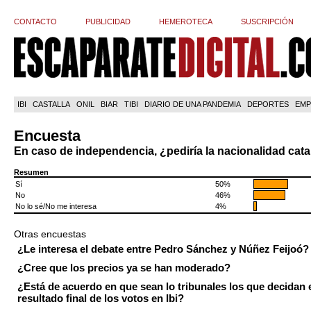
CONTACTO
PUBLICIDAD
HEMEROTECA
SUSCRIPCIÓN
IBI
CASTALLA
ONIL
BIAR
TIBI
DIARIO DE UNA PANDEMIA
DEPORTES
EMP
Encuesta
En caso de independencia, ¿pediría la nacionalidad cat
Resumen
Sí
50%
No
46%
No lo sé/No me interesa
4%
Otras encuestas
¿Le interesa el debate entre Pedro Sánchez y Núñez Feijoó?
¿Cree que los precios ya se han moderado?
¿Está de acuerdo en que sean lo tribunales los que decidan 
resultado final de los votos en Ibi?