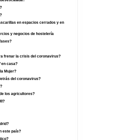
a desescalada?
?
a?
ascarillas en espacios cerrados y en
ercios y negocios de hostelería
 fases?
 frenar la crisis del coronavirus?
’ en casa?
 la Mujer?
etrás del coronavirus?
a?
de los agricultores?
MI?
drid?
n este país?
tico?