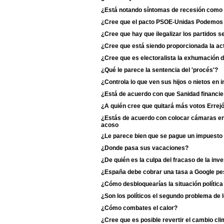
¿Está notando síntomas de recesión como 
¿Cree que el pacto PSOE-Unidas Podemos du
¿Cree que hay que ilegalizar los partidos s
¿Cree que está siendo proporcionada la act
¿Cree que es electoralista la exhumación 
¿Qué le parece la sentencia del 'procés'?
¿Controla lo que ven sus hijos o nietos en i
¿Está de acuerdo con que Sanidad financie
¿A quién cree que quitará más votos Erre
¿Estás de acuerdo con colocar cámaras en 
acoso
¿Le parece bien que se pague un impuesto 
¿Donde pasa sus vacaciones?
¿De quién es la culpa del fracaso de la inv
¿España debe cobrar una tasa a Google p
¿Cómo desbloquearías la situación polític
¿Son los políticos el segundo problema de 
¿Cómo combates el calor?
¿Cree que es posible revertir el cambio cli