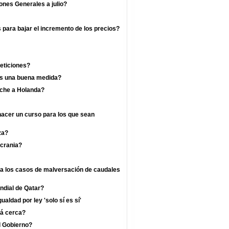
ones Generales a julio?
s para bajar el incremento de los precios?
eticiones?
 es una buena medida?
rche a Holanda?
hacer un curso para los que sean
za?
crania?
ra los casos de malversación de caudales
undial de Qatar?
ualdad por ley 'solo sí es sí'
tá cerca?
l Gobierno?