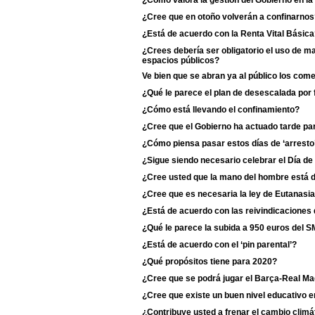
¿Cómo valora la gestión del Gobierno en l
¿Cree que en otoño volverán a confinarnos
¿Está de acuerdo con la Renta Vital Básic
¿Crees debería ser obligatorio el uso de m
espacios públicos?
Ve bien que se abran ya al público los com
¿Qué le parece el plan de desescalada por
¿Cómo está llevando el confinamiento?
¿Cree que el Gobierno ha actuado tarde para
¿Cómo piensa pasar estos días de ‘arresto
¿Sigue siendo necesario celebrar el Día de
¿Cree usted que la mano del hombre está d
¿Cree que es necesaria la ley de Eutanasi
¿Está de acuerdo con las reivindicaciones 
¿Qué le parece la subida a 950 euros del S
¿Está de acuerdo con el ‘pin parental’?
¿Qué propósitos tiene para 2020?
¿Cree que se podrá jugar el Barça-Real Ma
¿Cree que existe un buen nivel educativo e
¿Contribuye usted a frenar el cambio climá