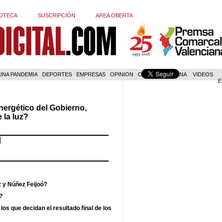
OTECA
SUSCRIPCIÓN
AREA OBERTA
 UNA PANDEMIA
DEPORTES
EMPRESAS
OPINION
COM. VALENCIANA
VIDEOS
E
ergético del Gobierno,
 la luz?
z y Núñez Feijoó?
?
los que decidan el resultado final de los