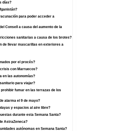
s días?
fganistán?
 vacunación para poder acceder a
el Consell a causa del aumento de la
ricciones sanitarias a causa de los brotes?
n de llevar mascarillas en exteriores a
enados por el procés?
 crisis con Marruecos?
a en las autonomías?
anitario para viajar?
prohibir fumar en las terrazas de los
 de alarma el 9 de mayo?
layas y espacios al aire libre?
mpuestas durante esta Semana Santa?
a de AstraZeneca?
omunidades autónomas en Semana Santa?