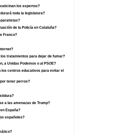
vaticinan los expertos?
rará toda la legislatura?
eparatistas?
uación de la Policía en Cataluña?
de Franco?
nternet?
 los tratamientos para dejar de fumar?
jón, a Unidas Podemos o al PSOE?
los centros educativos para evitar el
por tener perros?
estidura?
ese a las amenazas de Trump?
a en España?
los españoles?
mático?