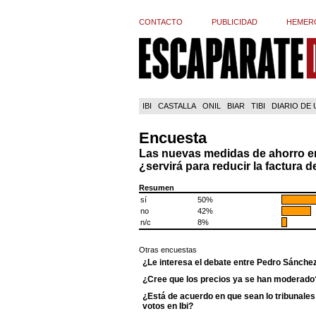
CONTACTO
PUBLICIDAD
HEMER
IBI
CASTALLA
ONIL
BIAR
TIBI
DIARIO DE
Encuesta
Las nuevas medidas de ahorro en
¿servirá para reducir la factura de
Resumen
sí
50%
no
42%
n/c
8%
Otras encuestas
¿Le interesa el debate entre Pedro Sánche
¿Cree que los precios ya se han moderado
¿Está de acuerdo en que sean lo tribunales 
votos en Ibi?