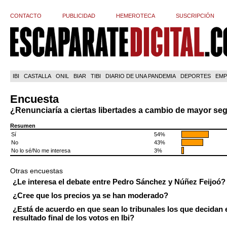
CONTACTO
PUBLICIDAD
HEMEROTECA
SUSCRIPCIÓN
IBI
CASTALLA
ONIL
BIAR
TIBI
DIARIO DE UNA PANDEMIA
DEPORTES
EMP
Encuesta
¿Renunciaría a ciertas libertades a cambio de mayor se
Resumen
Sí
54%
No
43%
No lo sé/No me interesa
3%
Otras encuestas
¿Le interesa el debate entre Pedro Sánchez y Núñez Feijoó?
¿Cree que los precios ya se han moderado?
¿Está de acuerdo en que sean lo tribunales los que decidan 
resultado final de los votos en Ibi?