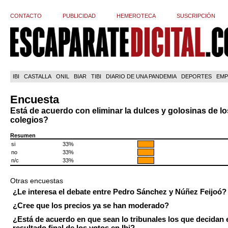
CONTACTO
PUBLICIDAD
HEMEROTECA
SUSCRIPCIÓN
IBI
CASTALLA
ONIL
BIAR
TIBI
DIARIO DE UNA PANDEMIA
DEPORTES
EMP
Encuesta
Está de acuerdo con eliminar la dulces y golosinas de lo
colegios?
Resumen
si
33%
no
33%
n/c
33%
Otras encuestas
¿Le interesa el debate entre Pedro Sánchez y Núñez Feijoó?
¿Cree que los precios ya se han moderado?
¿Está de acuerdo en que sean lo tribunales los que decidan 
resultado final de los votos en Ibi?