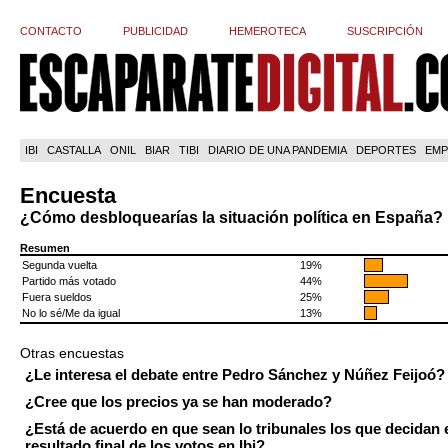
CONTACTO
PUBLICIDAD
HEMEROTECA
SUSCRIPCIÓN
IBI
CASTALLA
ONIL
BIAR
TIBI
DIARIO DE UNA PANDEMIA
DEPORTES
EMP
Encuesta
¿Cómo desbloquearías la situación política en España?
Resumen
Segunda vuelta
19%
Partido más votado
44%
Fuera sueldos
25%
No lo sé/Me da igual
13%
Otras encuestas
¿Le interesa el debate entre Pedro Sánchez y Núñez Feijoó?
¿Cree que los precios ya se han moderado?
¿Está de acuerdo en que sean lo tribunales los que decidan 
resultado final de los votos en Ibi?