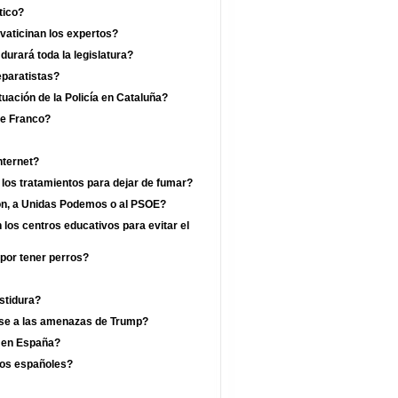
tico?
vaticinan los expertos?
rará toda la legislatura?
eparatistas?
uación de la Policía en Cataluña?
de Franco?
nternet?
 los tratamientos para dejar de fumar?
jón, a Unidas Podemos o al PSOE?
los centros educativos para evitar el
por tener perros?
estidura?
ese a las amenazas de Trump?
a en España?
los españoles?