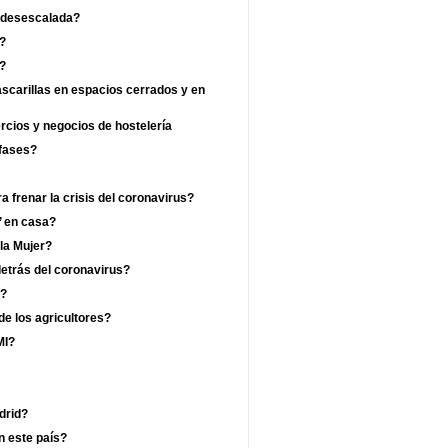
a desescalada?
?
a?
ascarillas en espacios cerrados y en
ercios y negocios de hostelería
 fases?
 frenar la crisis del coronavirus?
’ en casa?
 la Mujer?
etrás del coronavirus?
a?
de los agricultores?
MI?
drid?
n este país?