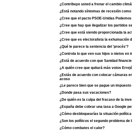
¿Contribuye usted a frenar el cambio climá
¿Está notando síntomas de recesión como 
¿Cree que el pacto PSOE-Unidas Podemos du
¿Cree que hay que ilegalizar los partidos s
¿Cree que está siendo proporcionada la act
¿Cree que es electoralista la exhumación 
¿Qué le parece la sentencia del 'procés'?
¿Controla lo que ven sus hijos o nietos en i
¿Está de acuerdo con que Sanidad financie
¿A quién cree que quitará más votos Erre
¿Estás de acuerdo con colocar cámaras en 
acoso
¿Le parece bien que se pague un impuesto 
¿Donde pasa sus vacaciones?
¿De quién es la culpa del fracaso de la inv
¿España debe cobrar una tasa a Google p
¿Cómo desbloquearías la situación polític
¿Son los políticos el segundo problema de 
¿Cómo combates el calor?