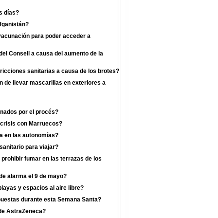
s días?
fganistán?
 vacunación para poder acceder a
el Consell a causa del aumento de la
ricciones sanitarias a causa de los brotes?
n de llevar mascarillas en exteriores a
enados por el procés?
 crisis con Marruecos?
a en las autonomías?
anitario para viajar?
prohibir fumar en las terrazas de los
 de alarma el 9 de mayo?
layas y espacios al aire libre?
mpuestas durante esta Semana Santa?
a de AstraZeneca?