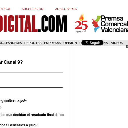
OTECA
SUSCRIPCIÓN
AREA OBERTA
 UNA PANDEMIA
DEPORTES
EMPRESAS
OPINION
COM. VALENCIANA
VIDEOS
E
ar Canal 9?
z y Núñez Feijoó?
?
los que decidan el resultado final de los
ones Generales a julio?