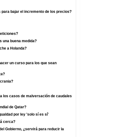
s para bajar el incremento de los precios?
eticiones?
 es una buena medida?
rche a Holanda?
hacer un curso para los que sean
za?
crania?
ra los casos de malversación de caudales
undial de Qatar?
ualdad por ley 'solo sí es sí'
tá cerca?
l Gobierno, ¿servirá para reducir la