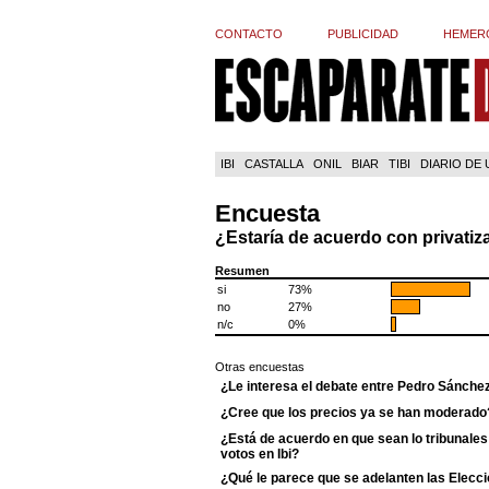
CONTACTO
PUBLICIDAD
HEMER
IBI
CASTALLA
ONIL
BIAR
TIBI
DIARIO DE
Encuesta
¿Estaría de acuerdo con privatiz
Resumen
si
73%
no
27%
n/c
0%
Otras encuestas
¿Le interesa el debate entre Pedro Sánche
¿Cree que los precios ya se han moderado
¿Está de acuerdo en que sean lo tribunales 
votos en Ibi?
¿Qué le parece que se adelanten las Elecci