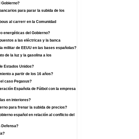
l Gobierno?
bancarios para parar la subida de los
 bous al carrerr en la Comunidad
o energéticas del Gobierno?
uestos a las eléctricas y la banca
a militar de EEUU en las bases españolas?
 de la luz y la gasolina a los
 de Estados Unidos?
iento a partir de los 16 años?
r el caso Pegasus?
deración Española de Fútbol con la empresa
las en interiores?
rno para frenar la subida de precios?
bierno español en relación al conflicto del
n Defensa?
ia?