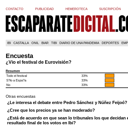
CONTACTO
PUBLICIDAD
HEMEROTECA
SUSCRIPCIÓN
IBI
CASTALLA
ONIL
BIAR
TIBI
DIARIO DE UNA PANDEMIA
DEPORTES
EMP
Encuesta
¿Vio el festival de Eurovisión?
Resumen
Todo el festival
33%
S?lo a Espa?a
33%
No
33%
Otras encuestas
¿Le interesa el debate entre Pedro Sánchez y Núñez Feijoó?
¿Cree que los precios ya se han moderado?
¿Está de acuerdo en que sean lo tribunales los que decidan 
resultado final de los votos en Ibi?