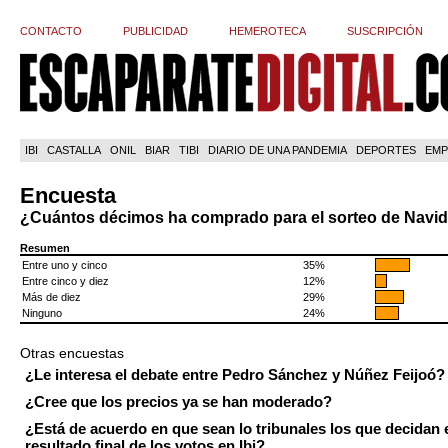
CONTACTO
PUBLICIDAD
HEMEROTECA
SUSCRIPCIÓN
IBI
CASTALLA
ONIL
BIAR
TIBI
DIARIO DE UNA PANDEMIA
DEPORTES
EMP
Encuesta
¿Cuántos décimos ha comprado para el sorteo de Navi
Resumen
Entre uno y cinco
35%
Entre cinco y diez
12%
Más de diez
29%
Ninguno
24%
Otras encuestas
¿Le interesa el debate entre Pedro Sánchez y Núñez Feijoó?
¿Cree que los precios ya se han moderado?
¿Está de acuerdo en que sean lo tribunales los que decidan 
resultado final de los votos en Ibi?