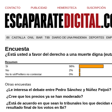
CONTACTO
PUBLICIDAD
HEMEROTECA
SUSCRIPCIÓN
IBI
CASTALLA
ONIL
BIAR
TIBI
DIARIO DE UNA PANDEMIA
DEPORTES
EMP
Encuesta
¿Está usted a favor del derecho a una muerte digna (eut
Resumen
Sí
98%
No
2%
No lo sé/Prefiero no contestar
0%
Otras encuestas
¿Le interesa el debate entre Pedro Sánchez y Núñez Feijoó?
¿Cree que los precios ya se han moderado?
¿Está de acuerdo en que sean lo tribunales los que decidan 
resultado final de los votos en Ibi?