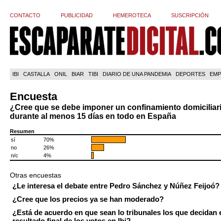
CONTACTO
PUBLICIDAD
HEMEROTECA
SUSCRIPCIÓN
IBI
CASTALLA
ONIL
BIAR
TIBI
DIARIO DE UNA PANDEMIA
DEPORTES
EMP
Encuesta
¿Cree que se debe imponer un confinamiento domiciliar
durante al menos 15 días en todo en España
Resumen
sí
70%
no
26%
n/c
4%
Otras encuestas
¿Le interesa el debate entre Pedro Sánchez y Núñez Feijoó?
¿Cree que los precios ya se han moderado?
¿Está de acuerdo en que sean lo tribunales los que decidan 
resultado final de los votos en Ibi?