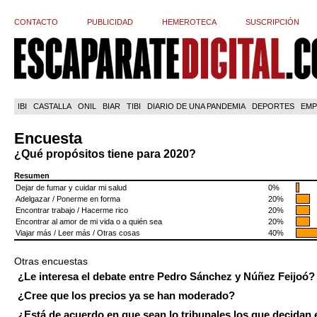
CONTACTO
PUBLICIDAD
HEMEROTECA
SUSCRIPCIÓN
IBI
CASTALLA
ONIL
BIAR
TIBI
DIARIO DE UNA PANDEMIA
DEPORTES
EMP
Encuesta
¿Qué propósitos tiene para 2020?
Resumen
Dejar de fumar y cuidar mi salud
0%
Adelgazar / Ponerme en forma
20%
Encontrar trabajo / Hacerme rico
20%
Encontrar al amor de mi vida o a quién sea
20%
Viajar más / Leer más / Otras cosas
40%
Otras encuestas
¿Le interesa el debate entre Pedro Sánchez y Núñez Feijoó?
¿Cree que los precios ya se han moderado?
¿Está de acuerdo en que sean lo tribunales los que decidan 