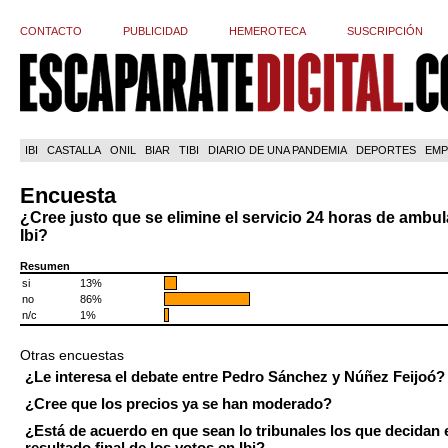
CONTACTO
PUBLICIDAD
HEMEROTECA
SUSCRIPCIÓN
IBI
CASTALLA
ONIL
BIAR
TIBI
DIARIO DE UNA PANDEMIA
DEPORTES
EMP
Encuesta
¿Cree justo que se elimine el servicio 24 horas de ambu
Ibi?
Resumen
si
13%
no
86%
n/c
1%
Otras encuestas
¿Le interesa el debate entre Pedro Sánchez y Núñez Feijoó?
¿Cree que los precios ya se han moderado?
¿Está de acuerdo en que sean lo tribunales los que decidan 
resultado final de los votos en Ibi?