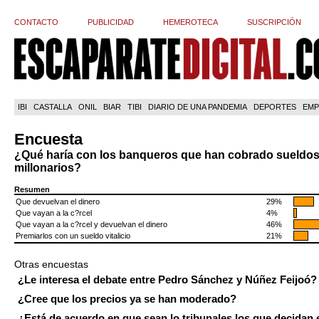
CONTACTO
PUBLICIDAD
HEMEROTECA
SUSCRIPCIÓN
IBI
CASTALLA
ONIL
BIAR
TIBI
DIARIO DE UNA PANDEMIA
DEPORTES
EMP
Encuesta
¿Qué haría con los banqueros que han cobrado sueldo
millonarios?
Resumen
Que devuelvan el dinero
29%
Que vayan a la c?rcel
4%
Que vayan a la c?rcel y devuelvan el dinero
46%
Premiarlos con un sueldo vitalicio
21%
Otras encuestas
¿Le interesa el debate entre Pedro Sánchez y Núñez Feijoó?
¿Cree que los precios ya se han moderado?
¿Está de acuerdo en que sean lo tribunales los que decidan 