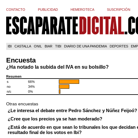
CONTACTO
PUBLICIDAD
HEMEROTECA
SUSCRIPCIÓN
IBI
CASTALLA
ONIL
BIAR
TIBI
DIARIO DE UNA PANDEMIA
DEPORTES
EMP
Encuesta
¿Ha notado la subida del IVA en su bolsillo?
Resumen
s
66%
no
34%
n/c
0%
Otras encuestas
¿Le interesa el debate entre Pedro Sánchez y Núñez Feijoó?
¿Cree que los precios ya se han moderado?
¿Está de acuerdo en que sean lo tribunales los que decidan 
resultado final de los votos en Ibi?