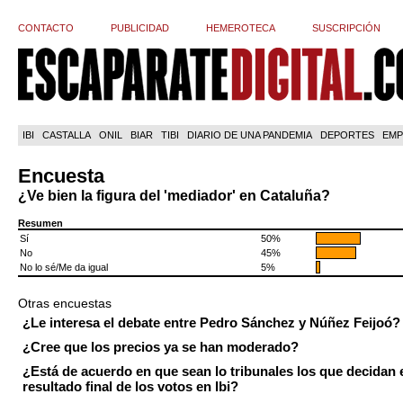
CONTACTO
PUBLICIDAD
HEMEROTECA
SUSCRIPCIÓN
IBI
CASTALLA
ONIL
BIAR
TIBI
DIARIO DE UNA PANDEMIA
DEPORTES
EMP
Encuesta
¿Ve bien la figura del 'mediador' en Cataluña?
Resumen
Sí
50%
No
45%
No lo sé/Me da igual
5%
Otras encuestas
¿Le interesa el debate entre Pedro Sánchez y Núñez Feijoó?
¿Cree que los precios ya se han moderado?
¿Está de acuerdo en que sean lo tribunales los que decidan 
resultado final de los votos en Ibi?