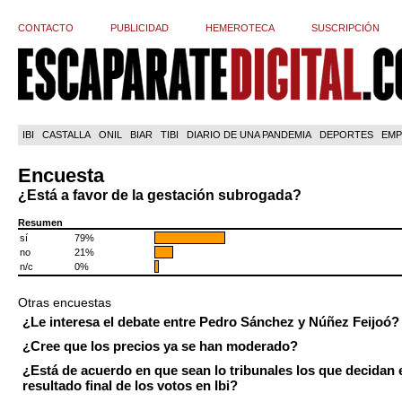
CONTACTO
PUBLICIDAD
HEMEROTECA
SUSCRIPCIÓN
IBI
CASTALLA
ONIL
BIAR
TIBI
DIARIO DE UNA PANDEMIA
DEPORTES
EMP
Encuesta
¿Está a favor de la gestación subrogada?
Resumen
sí
79%
no
21%
n/c
0%
Otras encuestas
¿Le interesa el debate entre Pedro Sánchez y Núñez Feijoó?
¿Cree que los precios ya se han moderado?
¿Está de acuerdo en que sean lo tribunales los que decidan 
resultado final de los votos en Ibi?