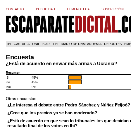
CONTACTO
PUBLICIDAD
HEMEROTECA
SUSCRIPCIÓN
IBI
CASTALLA
ONIL
BIAR
TIBI
DIARIO DE UNA PANDEMIA
DEPORTES
EMP
Encuesta
¿Está de acuerdo en enviar más armas a Ucrania?
Resumen
Sí
45%
no
45%
n/c
9%
Otras encuestas
¿Le interesa el debate entre Pedro Sánchez y Núñez Feijoó?
¿Cree que los precios ya se han moderado?
¿Está de acuerdo en que sean lo tribunales los que decidan 
resultado final de los votos en Ibi?