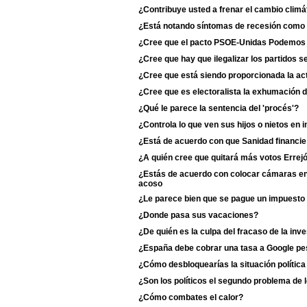
¿Contribuye usted a frenar el cambio climá
¿Está notando síntomas de recesión como 
¿Cree que el pacto PSOE-Unidas Podemos du
¿Cree que hay que ilegalizar los partidos s
¿Cree que está siendo proporcionada la act
¿Cree que es electoralista la exhumación 
¿Qué le parece la sentencia del 'procés'?
¿Controla lo que ven sus hijos o nietos en i
¿Está de acuerdo con que Sanidad financie
¿A quién cree que quitará más votos Erre
¿Estás de acuerdo con colocar cámaras en 
acoso
¿Le parece bien que se pague un impuesto 
¿Donde pasa sus vacaciones?
¿De quién es la culpa del fracaso de la inv
¿España debe cobrar una tasa a Google p
¿Cómo desbloquearías la situación polític
¿Son los políticos el segundo problema de 
¿Cómo combates el calor?