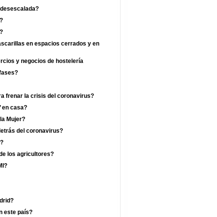
a desescalada?
?
a?
ascarillas en espacios cerrados y en
ercios y negocios de hostelería
 fases?
 frenar la crisis del coronavirus?
’ en casa?
 la Mujer?
etrás del coronavirus?
a?
de los agricultores?
MI?
drid?
n este país?