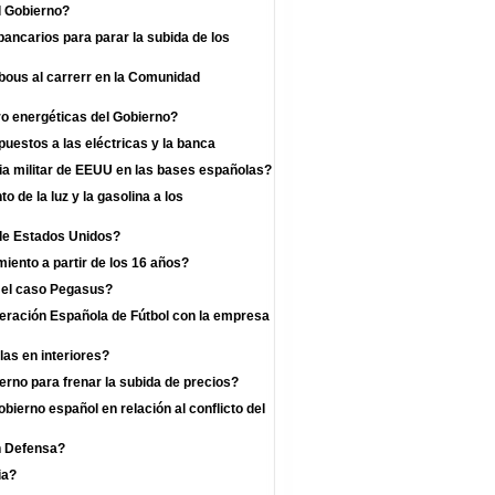
l Gobierno?
bancarios para parar la subida de los
 bous al carrerr en la Comunidad
o energéticas del Gobierno?
uestos a las eléctricas y la banca
a militar de EEUU en las bases españolas?
 de la luz y la gasolina a los
 de Estados Unidos?
iento a partir de los 16 años?
r el caso Pegasus?
deración Española de Fútbol con la empresa
las en interiores?
rno para frenar la subida de precios?
bierno español en relación al conflicto del
n Defensa?
ia?