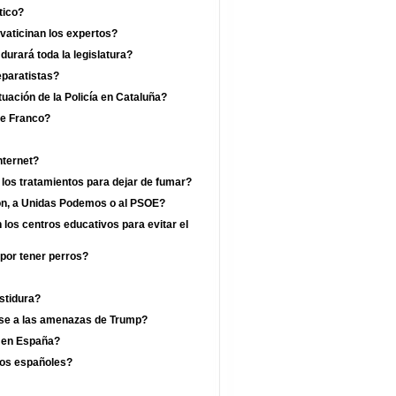
tico?
vaticinan los expertos?
rará toda la legislatura?
eparatistas?
uación de la Policía en Cataluña?
de Franco?
nternet?
 los tratamientos para dejar de fumar?
jón, a Unidas Podemos o al PSOE?
los centros educativos para evitar el
por tener perros?
estidura?
ese a las amenazas de Trump?
a en España?
los españoles?