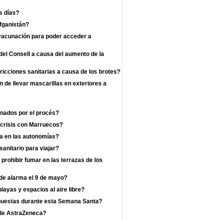
s días?
fganistán?
 vacunación para poder acceder a
el Consell a causa del aumento de la
ricciones sanitarias a causa de los brotes?
n de llevar mascarillas en exteriores a
enados por el procés?
 crisis con Marruecos?
a en las autonomías?
anitario para viajar?
prohibir fumar en las terrazas de los
 de alarma el 9 de mayo?
layas y espacios al aire libre?
mpuestas durante esta Semana Santa?
a de AstraZeneca?