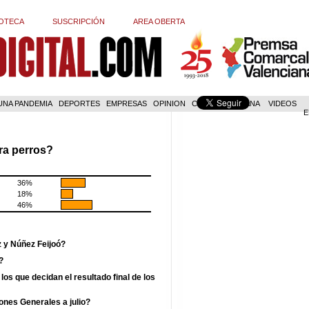
OTECA
SUSCRIPCIÓN
AREA OBERTA
 UNA PANDEMIA
DEPORTES
EMPRESAS
OPINION
COM. VALENCIANA
VIDEOS
E
ra perros?
36%
18%
46%
z y Núñez Feijoó?
?
los que decidan el resultado final de los
ones Generales a julio?