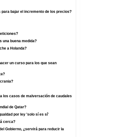
s para bajar el incremento de los precios?
eticiones?
 es una buena medida?
rche a Holanda?
hacer un curso para los que sean
za?
crania?
ra los casos de malversación de caudales
undial de Qatar?
ualdad por ley 'solo sí es sí'
tá cerca?
l Gobierno, ¿servirá para reducir la