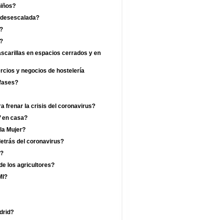
niños?
a desescalada?
?
a?
ascarillas en espacios cerrados y en
ercios y negocios de hostelería
 fases?
 frenar la crisis del coronavirus?
’ en casa?
 la Mujer?
etrás del coronavirus?
a?
de los agricultores?
MI?
drid?