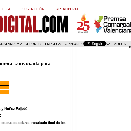
OTECA
SUSCRIPCIÓN
AREA OBERTA
 UNA PANDEMIA
DEPORTES
EMPRESAS
OPINION
COM. VALENCIANA
VIDEOS
E
general convocada para
z y Núñez Feijoó?
?
los que decidan el resultado final de los