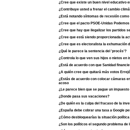
¿Cree que existe un buen nivel educativo e
¿Contribuye usted a frenar el cambio climá
¿Está notando síntomas de recesión como 
¿Cree que el pacto PSOE-Unidas Podemos du
¿Cree que hay que ilegalizar los partidos s
¿Cree que está siendo proporcionada la act
¿Cree que es electoralista la exhumación 
¿Qué le parece la sentencia del 'procés'?
¿Controla lo que ven sus hijos o nietos en i
¿Está de acuerdo con que Sanidad financie
¿A quién cree que quitará más votos Erre
¿Estás de acuerdo con colocar cámaras en 
acoso
¿Le parece bien que se pague un impuesto 
¿Donde pasa sus vacaciones?
¿De quién es la culpa del fracaso de la inv
¿España debe cobrar una tasa a Google p
¿Cómo desbloquearías la situación polític
¿Son los políticos el segundo problema de 