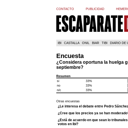
CONTACTO
PUBLICIDAD
HEMER
IBI
CASTALLA
ONIL
BIAR
TIBI
DIARIO DE
Encuesta
¿Considera oportuna la huelga 
septiembre?
Resumen
si
33%
no
33%
n/c
33%
Otras encuestas
¿Le interesa el debate entre Pedro Sánche
¿Cree que los precios ya se han moderado
¿Está de acuerdo en que sean lo tribunales 
votos en Ibi?