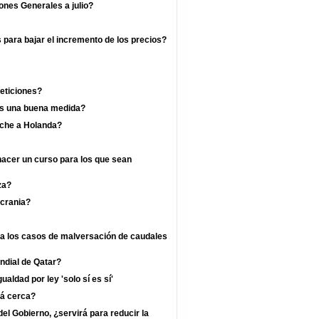
ones Generales a julio?
s para bajar el incremento de los precios?
eticiones?
 es una buena medida?
rche a Holanda?
hacer un curso para los que sean
za?
crania?
ra los casos de malversación de caudales
undial de Qatar?
ualdad por ley 'solo sí es sí'
tá cerca?
l Gobierno, ¿servirá para reducir la