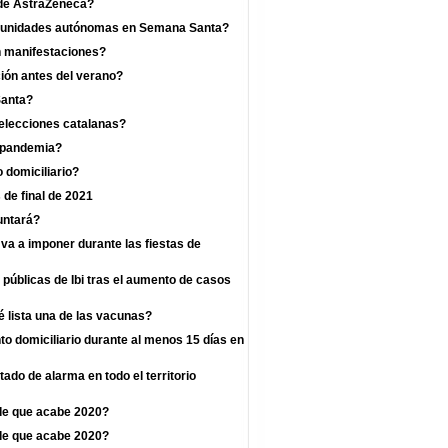
a de AstraZeneca?
omunidades autónomas en Semana Santa?
n manifestaciones?
ión antes del verano?
Santa?
 elecciones catalanas?
a pandemia?
 domiciliario?
 de final de 2021
untará?
va a imponer durante las fiestas de
 públicas de Ibi tras el aumento de casos
 lista una de las vacunas?
o domiciliario durante al menos 15 días en
ado de alarma en todo el territorio
de que acabe 2020?
de que acabe 2020?