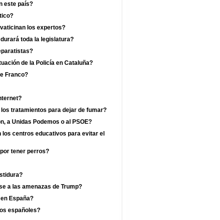
n este país?
tico?
vaticinan los expertos?
rará toda la legislatura?
eparatistas?
uación de la Policía en Cataluña?
de Franco?
nternet?
 los tratamientos para dejar de fumar?
jón, a Unidas Podemos o al PSOE?
los centros educativos para evitar el
por tener perros?
estidura?
ese a las amenazas de Trump?
a en España?
los españoles?