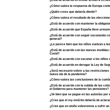
¿Está de acuerdo en enviar armas a Ucran
¿Cómo valora la respuesta de Europa contr
¿Quién crees que debería dimitir?
¿Cómo valora el resultado de las eleccione
¿Está de acuerdo con mantener la obligator
¿Está de acuerdo que España lleve armame
¿Está de acuerdo con seguir vacunando con 
general?
¿Le parece bien que los niños vuelvan a la
¿Está de acuerdo con las nuevas medidas de
Covid?
¿Está de acuerdo con vacunar a los niños d
¿Está de acuerdo en derogar la Ley de Se
¿Será necesario volver a las restriccione
nueva ola de la pandemia?
¿Cómo valora las conclusiones de la cumb
¿Está de acuerdo con la subida de las coti
el Gobierno para mantener las pensiones?
¿Ve bien que se pague en las autovías por 
¿Cree que el rey emérito debería de aclarar s
¿Cree que en otoño volveremos a sufrir un