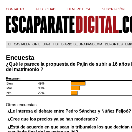
CONTACTO
PUBLICIDAD
HEMEROTECA
SUSCRIPCIÓN
IBI
CASTALLA
ONIL
BIAR
TIBI
DIARIO DE UNA PANDEMIA
DEPORTES
EMP
Encuesta
¿Qué le parece la propuesta de Pajín de subir a 16 años 
del matrimonio ?
Resumen
Bien
49%
Mal
30%
N/c
22%
Otras encuestas
¿Le interesa el debate entre Pedro Sánchez y Núñez Feijoó?
¿Cree que los precios ya se han moderado?
¿Está de acuerdo en que sean lo tribunales los que decidan 
resultado final de los votos en Ibi?