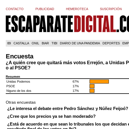
CONTACTO
PUBLICIDAD
HEMEROTECA
SUSCRIPCIÓN
IBI
CASTALLA
ONIL
BIAR
TIBI
DIARIO DE UNA PANDEMIA
DEPORTES
EMP
Encuesta
¿A quién cree que quitará más votos Errejón, a Unidas
o al PSOE?
Resumen
Unidas Podemos
67%
PSOE
17%
Niguno de los dos
17%
Otras encuestas
¿Le interesa el debate entre Pedro Sánchez y Núñez Feijoó?
¿Cree que los precios ya se han moderado?
¿Está de acuerdo en que sean lo tribunales los que decidan 
resultado final de los votos en Ibi?