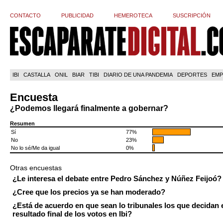
CONTACTO
PUBLICIDAD
HEMEROTECA
SUSCRIPCIÓN
IBI
CASTALLA
ONIL
BIAR
TIBI
DIARIO DE UNA PANDEMIA
DEPORTES
EMP
Encuesta
¿Podemos llegará finalmente a gobernar?
Resumen
Sí
77%
No
23%
No lo sé/Me da igual
0%
Otras encuestas
¿Le interesa el debate entre Pedro Sánchez y Núñez Feijoó?
¿Cree que los precios ya se han moderado?
¿Está de acuerdo en que sean lo tribunales los que decidan 
resultado final de los votos en Ibi?