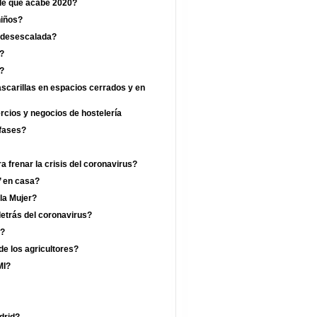
de que acabe 2020?
niños?
a desescalada?
?
a?
ascarillas en espacios cerrados y en
ercios y negocios de hostelería
 fases?
 frenar la crisis del coronavirus?
’ en casa?
 la Mujer?
etrás del coronavirus?
a?
de los agricultores?
MI?