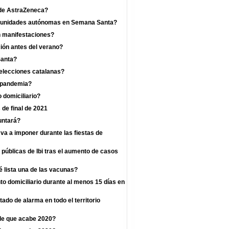
a de AstraZeneca?
omunidades autónomas en Semana Santa?
n manifestaciones?
ión antes del verano?
Santa?
 elecciones catalanas?
a pandemia?
 domiciliario?
 de final de 2021
untará?
va a imponer durante las fiestas de
 públicas de Ibi tras el aumento de casos
 lista una de las vacunas?
o domiciliario durante al menos 15 días en
ado de alarma en todo el territorio
de que acabe 2020?