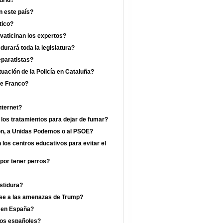
drid?
n este país?
tico?
vaticinan los expertos?
rará toda la legislatura?
eparatistas?
uación de la Policía en Cataluña?
de Franco?
nternet?
 los tratamientos para dejar de fumar?
jón, a Unidas Podemos o al PSOE?
los centros educativos para evitar el
por tener perros?
estidura?
ese a las amenazas de Trump?
a en España?
los españoles?