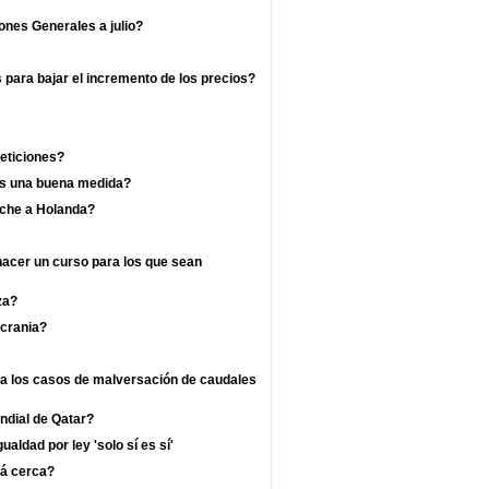
ones Generales a julio?
s para bajar el incremento de los precios?
eticiones?
 es una buena medida?
rche a Holanda?
hacer un curso para los que sean
za?
crania?
ra los casos de malversación de caudales
undial de Qatar?
ualdad por ley 'solo sí es sí'
tá cerca?