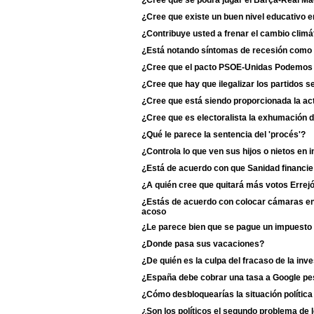
¿Cree que se podrá jugar el Barça-Real Ma
¿Cree que existe un buen nivel educativo e
¿Contribuye usted a frenar el cambio climá
¿Está notando síntomas de recesión como 
¿Cree que el pacto PSOE-Unidas Podemos du
¿Cree que hay que ilegalizar los partidos s
¿Cree que está siendo proporcionada la act
¿Cree que es electoralista la exhumación 
¿Qué le parece la sentencia del 'procés'?
¿Controla lo que ven sus hijos o nietos en i
¿Está de acuerdo con que Sanidad financie
¿A quién cree que quitará más votos Erre
¿Estás de acuerdo con colocar cámaras en 
acoso
¿Le parece bien que se pague un impuesto 
¿Donde pasa sus vacaciones?
¿De quién es la culpa del fracaso de la inv
¿España debe cobrar una tasa a Google p
¿Cómo desbloquearías la situación polític
¿Son los políticos el segundo problema de 