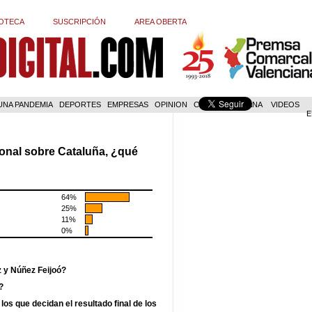
OTECA
SUSCRIPCIÓN
AREA OBERTA
 UNA PANDEMIA
DEPORTES
EMPRESAS
OPINION
COM. VALENCIANA
VIDEOS
E
onal sobre Cataluña, ¿qué
64%
25%
11%
0%
z y Núñez Feijoó?
?
los que decidan el resultado final de los