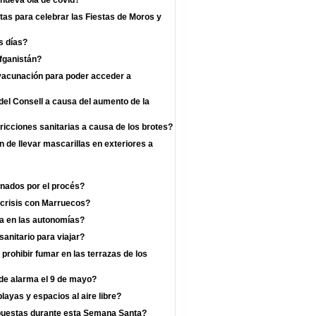
 nueva ola de covid?
as para celebrar las Fiestas de Moros y
s días?
fganistán?
 vacunación para poder acceder a
el Consell a causa del aumento de la
ricciones sanitarias a causa de los brotes?
n de llevar mascarillas en exteriores a
enados por el procés?
 crisis con Marruecos?
a en las autonomías?
anitario para viajar?
prohibir fumar en las terrazas de los
 de alarma el 9 de mayo?
layas y espacios al aire libre?
mpuestas durante esta Semana Santa?